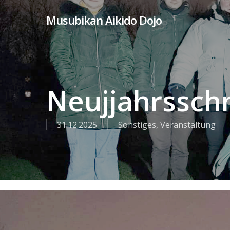
Skip
Musubikan Aikido Dojo
to
main
content
Neujjahrssch
31.12.2025
Sonstiges
,
Veranstaltung