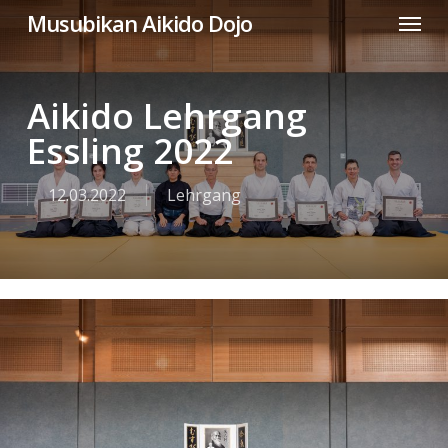
Menu
Skip
Musubikan Aikido Dojo
to
main
content
Aikido Lehrgang
Essling 2022
12.03.2022
Lehrgang