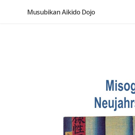
Skip
Musubikan Aikido Dojo
to
main
content